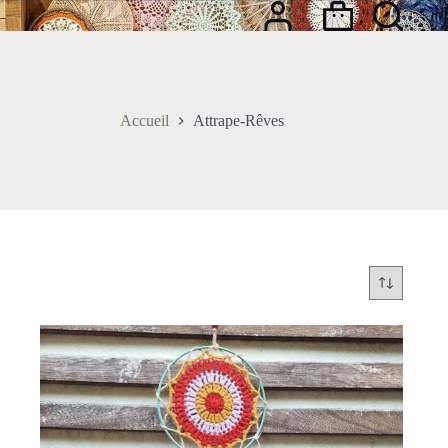
Passer
Panier
au
d’achat
contenu
Accueil
Attrape-Rêves