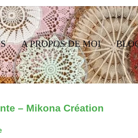
S
A PROPOS DE MOI
BLO
nte – Mikona Création
e