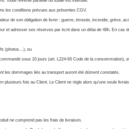
Toute revente partielle ou totale est interdite.
 dans les conditions prévues aux présentes CGV.
 de son obligation de livrer : guerre, émeute, incendie, grève, acci
eur et adresser ses réserves par écrit dans un délai de 48h. En cas de 
ifs (photos…), ou
recommandé sous 10 jours (art. L224-65 Code de la consommation), a
nt les dommages liés au transport auront été dûment constatés.
plusieurs fois au Client. Le Client ne règle alors qu’une seule livraiso
roduit ne comprend pas les frais de livraison.