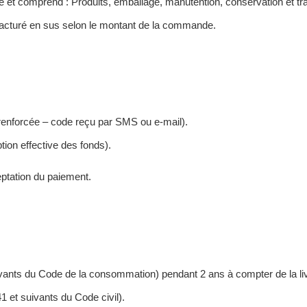
de et comprend : Produits, emballage, manutention, conservation et tr
re facturé en sus selon le montant de la commande.
 renforcée – code reçu par SMS ou e-mail).
ion effective des fonds).
ptation du paiement.
uivants du Code de la consommation) pendant 2 ans à compter de la liv
1 et suivants du Code civil).